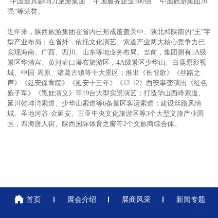
“中国最具影响力旅游集团” “中国服务企业500强” “中国旅游集团20
强”等荣誉。
近年来，陕西旅游集团在省内已形成覆盖关中、陕北和陕南的
“王”字
型产业布局；在省外，依托文化演艺、索道产业两大核心竞争力已
实现海南、广西、四川、山东等地业务布局。当前，集团拥有5A级
景区华清宫、黄河壶口瀑布旅游区，4A级景区少华山、白鹿原影视
城、中国·周原、诸葛古镇等十大景区；推出《长恨歌》《丝路之
声》《延安保育院》《延安十三年》《12·12》西安事变演出《红色
娘子军》《黑娃演义》等19台大型实景演艺；打造华山西峰索道、
延川乾坤湾索道、少华山索道等6条景区客运索道；建设丝路风情
城、圣地河谷·金延安、三亚中央文化旅游区等3个大型文旅产业园
区，四海唐人街、陕西国际体育之窗等2个文旅商综合体。
首页
展会介绍
展商风采
新闻专题